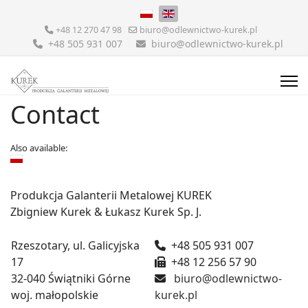
Select your language
+48 12 270 47 98
biuro@odlewnictwo-kurek.pl
+48 505 931 007
biuro@odlewnictwo-kurek.pl
Contact
Also available:
Produkcja Galanterii Metalowej KUREK
Zbigniew Kurek & Łukasz Kurek Sp. J.
Rzeszotary, ul. Galicyjska
+48 505 931 007
17
+48 12 256 57 90
32-040 Świątniki Górne
biuro@odlewnictwo-
woj. małopolskie
kurek.pl